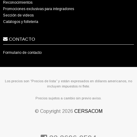
Reconocimientos
Promociones exclusivas para integradores
Sección de videos
Catálogos y folletería
CONTACTO
Formulario de contacto
Los precios son “Precios de lista” y están expresados en dólares americanos, no
incluyen impuestos ni flete.
Precios sujetos a cambio sin previo aviso.
© Copyright
2026
CERSACOM