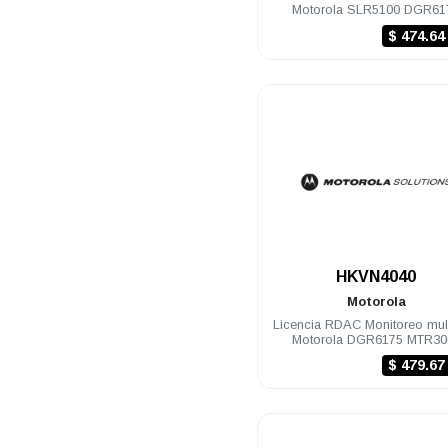
Motorola SLR5100 DGR61
SLR1000
$ 474.6
.
HKVN4040
Motorola
Licencia RDAC Monitoreo mul
Motorola DGR6175 MTR30
$ 479.6