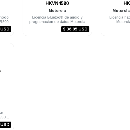
.
HKVN4580
HK
Motorola
Motorol
 modo
Licencia Bluetooth de audio y
Licencia ha
LR800
programacion de datos Motorola
Motoro
0 USD
$ 36.95 USD
wn
550
2 USD