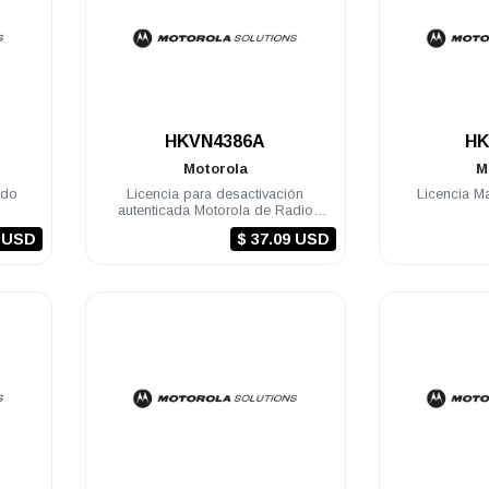
.
HKVN4386A
HK
Motorola
M
ido
Licencia para desactivación
Licencia M
autenticada Motorola de Radio
MOTOTRBO - Clave de Licencia de
6 USD
$ 37.09 USD
Radio