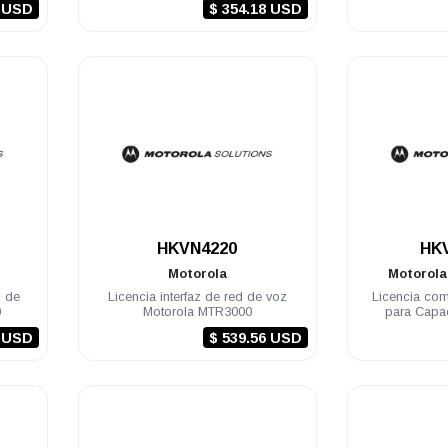
0 USD
$ 354.18 USD
.
HKVN4220
HK
Motorola
Motorol
d de
Licencia interfaz de red de voz
Licencia com
0
Motorola MTR3000
para Capac
2 USD
$ 539.56 USD