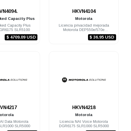
.
.
VN4094.
HKVN4104
nked Capacity Plus
Motorola
nked Capacity Plus
Licencia privacidad mejorada
DGR6175 SLR5100
Motorola DEP550e/570e
DGP5550e/5050e
$ 4709.09 USD
$ 36.95 USD
.
.
VN4217
HKVN4218
otorola
Motorola
AI Data Motorola
Licencia NAI Voice Motorola
LR1000 SLR5000
DGR6175 SLR1000 SLR5000