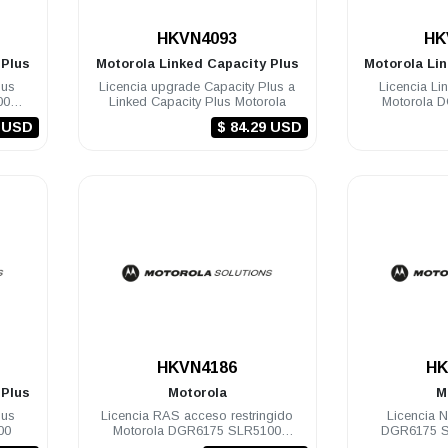
.
HKVN4093
HK
 Plus
Motorola
Linked Capacity Plus
Motorola
Li
lus
Licencia upgrade Capacity Plus a
Licencia Li
00
Linked Capacity Plus Motorola
Motorola 
000
3 USD
$ 84.29 USD
.
HKVN4186
HK
 Plus
Motorola
M
lus
Licencia RAS acceso restringido
Licencia N
00
Motorola DGR6175 SLR5100
DGR6175 S
SLR1000