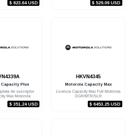
$ 823.64 USD
$ 529.09 USD
.
.
VN4339A
HKVN4345
a
Capacity Plus
Motorola
Capacity Max
pleta de suscriptor
Licencia Capacity Max Full Motorola
ity Max Motorola
DGR/MTR/SLR
$ 351.24 USD
$ 6453.25 USD