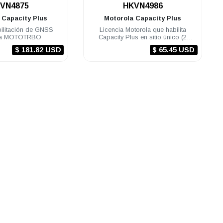
.
.
VN4875
HKVN4986
a
Capacity Plus
Motorola
Capacity Plus
bilitación de GNSS
Licencia Motorola que habilita
la MOTOTRBO
Capacity Plus en sitio único (2
repetidores) R2
$ 181.82 USD
$ 65.45 USD