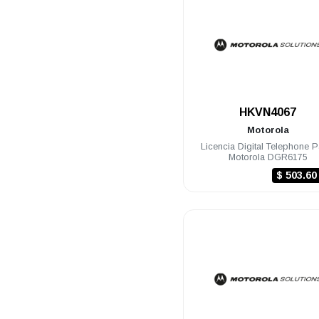
.
HKVN4067
Motorola
Licencia Digital Telephone P
Motorola DGR6175
$ 503.6