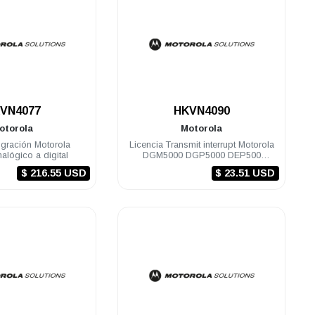
.
.
VN4077
HKVN4090
otorola
Motorola
igración Motorola
Licencia Transmit interrupt Motorola
lógico a digital
DGM5000 DGP5000 DEP500
SL8050
$ 216.55 USD
$ 23.51 USD