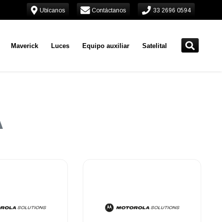
Ubícanos
Contáctanos
33 2696 0594
Maverick
Luces
Equipo auxiliar
Satelital
A