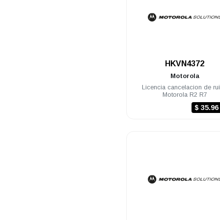
.
HKVN4372
Motorola
Licencia cancelacion de ru
Motorola R2 R7
$ 35.9