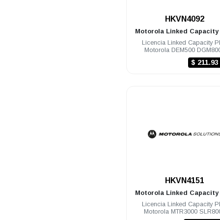
.
HKVN4092
Motorola
Linked Capacity
Licencia Linked Capacity P
Motorola DEM500 DGM80
DGM5000 DGP8000 DGP5
$ 211.9
DEP500
.
HKVN4151
Motorola
Linked Capacity
Licencia Linked Capacity P
Motorola MTR3000 SLR80