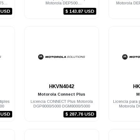
75
Motorola DEP500
Motorola D
DGP8000/5000/4150/6150 DEM500
DEM300/4
4 USD
$ 143.87 USD
DGM8000/5000/6100/410
.
HKVN4042
HK
Motorola
Connect Plus
M
tiples
Licencia CONNECT Plus Motorola
Licencia para
00
DGP8000/5000 DGM8000/5000
Motorola 
SLR80
7 USD
$ 287.76 USD