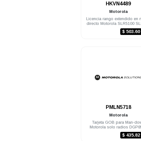
.
HKVN4489
Motorola
Licencia rango extendido en
directo Motorola SLR5100 S
$ 503.6
.
PMLN5718
Motorola
Tarjeta GOB para Man-do
Motorola solo radios DGP8
DGP8050
$ 435.8