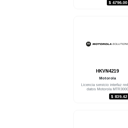
$ 4796.0
.
HKVN4219
Motorola
Licencia servicio interfaz re
datos Motorola MTR300
$ 839.4