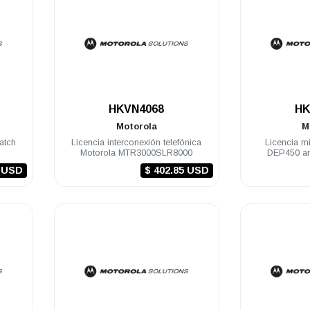
.
HKVN4068
HK
Motorola
M
atch
Licencia interconexión telefónica
Licencia m
Motorola MTR3000SLR8000
DEP450 ana
0 USD
$ 402.85 USD