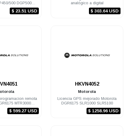
EP450/500 DGP5000
analógico a digital
00/500 DGM5000
$ 23.51 USD
$ 303.64 USD
.
.
VN4051
HKVN4052
otorola
Motorola
 programacion remota
Licencia GPS mejorado Motorola
DGR6175 MTR3000
DGR6175 SLR1000 SLR5100
00 SLR5100
$ 599.27 USD
$ 1258.96 USD