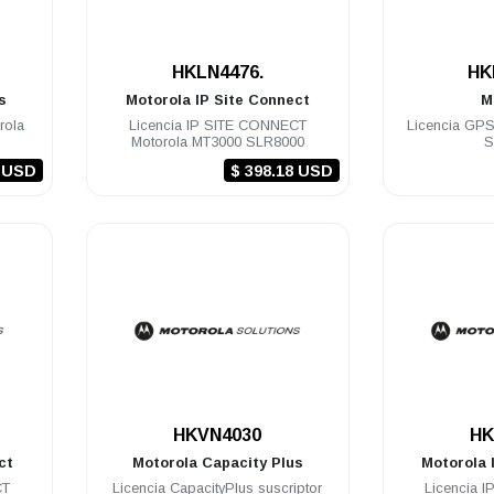
.
HKLN4476.
HK
s
Motorola
IP Site Connect
M
rola
Licencia IP SITE CONNECT
Licencia GP
Motorola MT3000 SLR8000
S
7 USD
$ 398.18 USD
.
HKVN4030
HK
ct
Motorola
Capacity Plus
Motorola
CT
Licencia CapacityPlus suscriptor
Licencia 