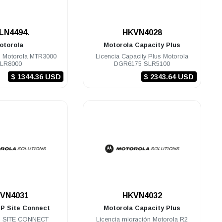
.
.
LN4494.
HKVN4028
otorola
Motorola
Capacity Plus
S Motorola MTR3000
Licencia Capacity Plus Motorola
LR8000
DGR6175 SLR5100
$ 1344.36 USD
$ 2343.64 USD
.
.
VN4031
HKVN4032
IP Site Connect
Motorola
Capacity Plus
IP SITE CONNECT
Licencia migración Motorola R2