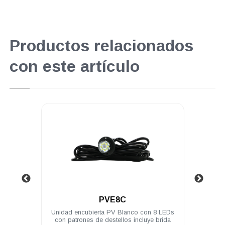
Productos relacionados
con este artículo
.
PVL4A
con 8 LEDs
Modulo PV ASSAULT 4 LED 3W difusor
luye brida
180° ámbar