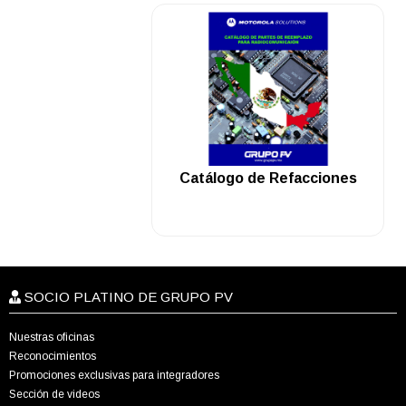
.
Catálogo de Refacciones
SOCIO PLATINO DE GRUPO PV
Nuestras oficinas
Reconocimientos
Promociones exclusivas para integradores
Sección de videos