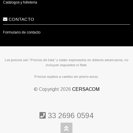
Catálogos y folletería
CONTACTO
Formulario de contacto
Los precios son “Precios de lista” y están expresados en dólares americanos, no
incluyen impuestos ni flete.
Precios sujetos a cambio sin previo aviso.
© Copyright
2026
CERSACOM
33 2696 0594