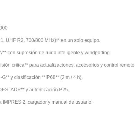
8000
, UHF R2, 700/800 MHz)** en un solo equipo.
W** con supresión de ruido inteligente y windporting.
ión crítica** para actualizaciones, accesorios y control remoto
* y clasificación **IP68** (2 m / 4 h).
DES, ADP** y autenticación P25.
ría IMPRES 2, cargador y manual de usuario.