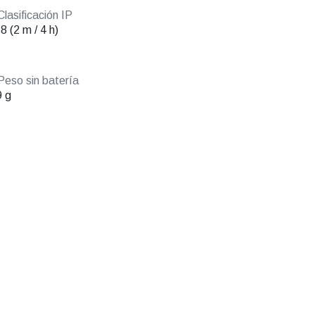
lasificación IP
8 (2 m / 4 h)
eso sin batería
 g