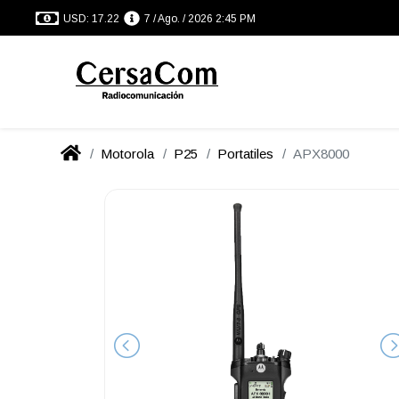
USD: 17.22
7 / Ago. / 2026 2:45 PM
Motorola
P25
Portatiles
APX8000