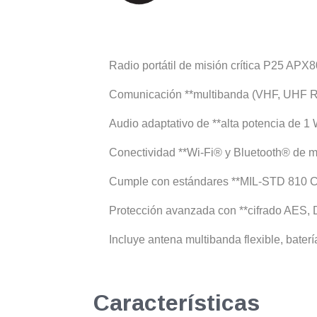
Radio portátil de misión crítica P25 APX
Comunicación **multibanda (VHF, UHF R1
Audio adaptativo de **alta potencia de 1 
Conectividad **Wi-Fi® y Bluetooth® de mis
Cumple con estándares **MIL-STD 810 C-G*
Protección avanzada con **cifrado AES, 
Incluye antena multibanda flexible, bate
Características