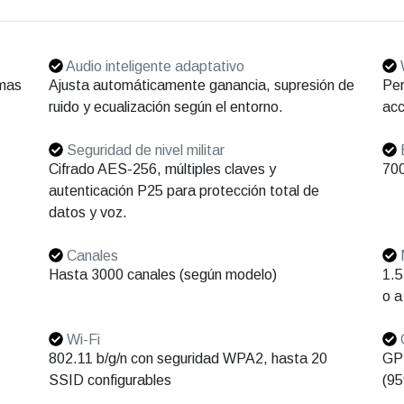
Audio inteligente adaptativo
W
emas
Ajusta automáticamente ganancia, supresión de
Per
ruido y ecualización según el entorno.
acc
Seguridad de nivel militar
Cifrado AES-256, múltiples claves y
70
autenticación P25 para protección total de
datos y voz.
Canales
M
Hasta 3000 canales (según modelo)
1.5
o a
Wi-Fi
802.11 b/g/n con seguridad WPA2, hasta 20
GPS
SSID configurables
(9