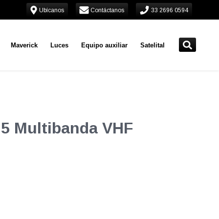
Ubícanos
Contáctanos
33 2696 0594
Maverick
Luces
Equipo auxiliar
Satelital
25 Multibanda VHF