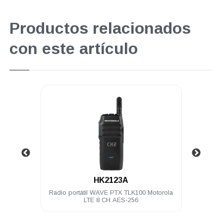
Productos relacionados
con este artículo
.
HK2123A
orola
Radio portátil WAVE PTX TLK100 Motorola
Servi
eses
LTE 8 CH AES-256