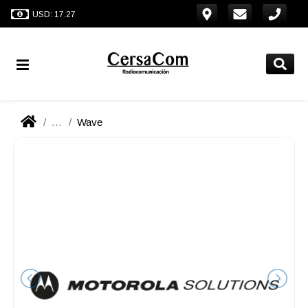
USD: 17.27
...
Wave