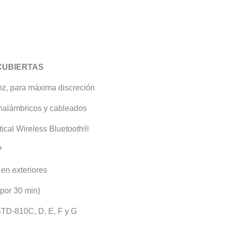
CUBIERTAS
voz, para máxima discreción
nalámbricos y cableados
ical Wireless Bluetooth®
P
n exteriores
por 30 min)
TD-810C, D, E, F y G