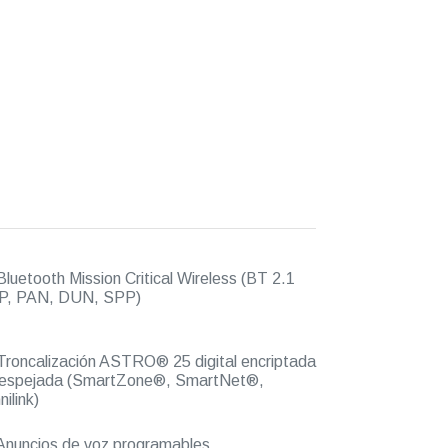
luetooth Mission Critical Wireless (BT 2.1
P, PAN, DUN, SPP)
roncalización ASTRO® 25 digital encriptada
despejada (SmartZone®, SmartNet®,
ilink)
nuncios de voz programables