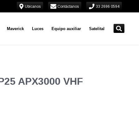
Ubícanos
Contáctanos
33 2696 0594
Maverick
Luces
Equipo auxiliar
Satelital
o P25 APX3000 VHF