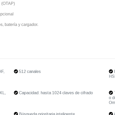
5 (OTAP)
opcional
s, batería y cargador.
HF,
512 canales
B
HS
XL,
Capacidad: hasta 1024 claves de cifrado
T
o 
Omn
Búsqueda prioritaria inteligente
A