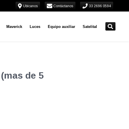
Ubícanos
Contáctanos
33 2696 0594
Maverick
Luces
Equipo auxiliar
Satelital
 (mas de 5