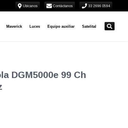
Ubícanos
Contáctanos
33 2696 0594
Maverick
Luces
Equipo auxiliar
Satelital
rola DGM5000e 99 Ch
z