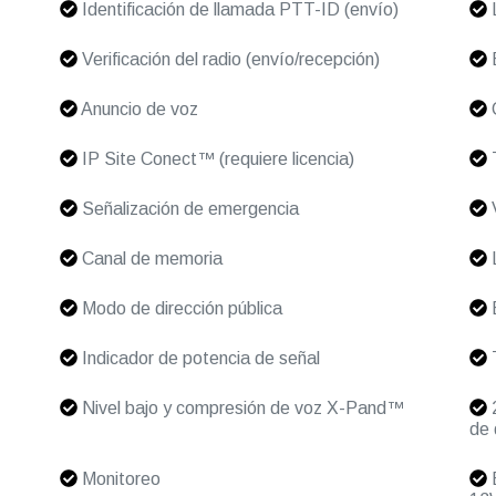
Identificación de llamada PTT-ID (envío)
L
Verificación del radio (envío/recepción)
E
Anuncio de voz
C
IP Site Conect™ (requiere licencia)
T
Señalización de emergencia
V
Canal de memoria
L
Modo de dirección pública
B
Indicador de potencia de señal
Nivel bajo y compresión de voz X-Pand™
2
de 
Monitoreo
B