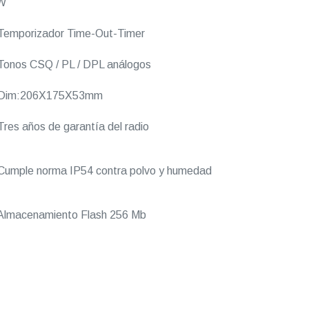
W
Temporizador Time-Out-Timer
onos CSQ / PL / DPL análogos
Dim:206X175X53mm
res años de garantía del radio
umple norma IP54 contra polvo y humedad
Almacenamiento Flash 256 Mb