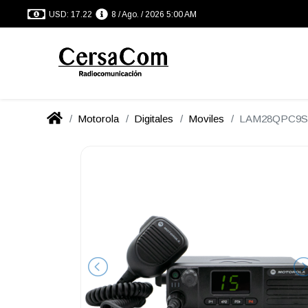
USD: 17.22
8 / Ago. / 2026 5:00 AM
Motorola
Digitales
Moviles
LAM28QPC9S