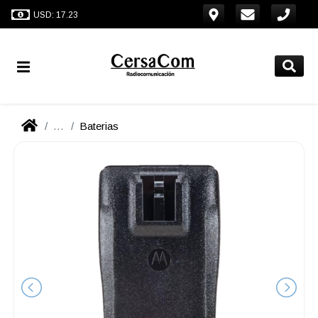
USD: 17.23
...
Baterias