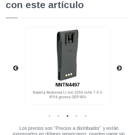
con este artículo
.
NNTN4497
es
Batería Motorola Li-Ion 2250 mAh 7.4 V
Cl
IP54 gruesa DEP450
Los precios son “Precios a distribuidor” y están
expresados en dólares americanos, pueden variar sin