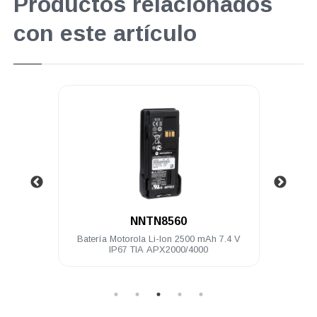
Productos relacionados
con este artículo
.
NNTN8560
7.4 V
Batería Motorola Li-Ion 2500 mAh 7.4 V
Bater
IP67 TIA APX2000/4000