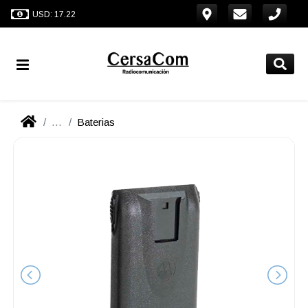
USD: 17.22
...
Baterias