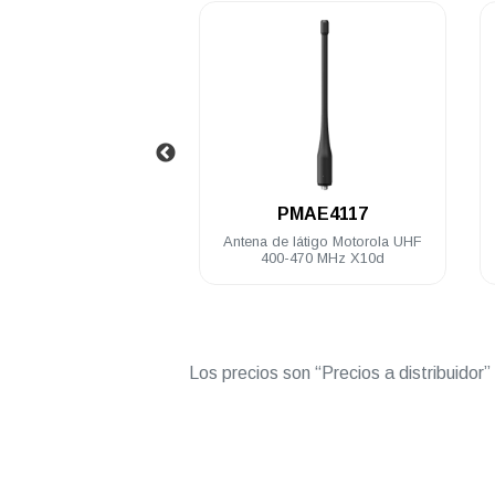
.
4165
PMAE4117
go Motorola VHF
Antena de látigo Motorola UHF
Bate
MHz X10d
400-470 MHz X10d
Los precios son “Precios a distribuidor