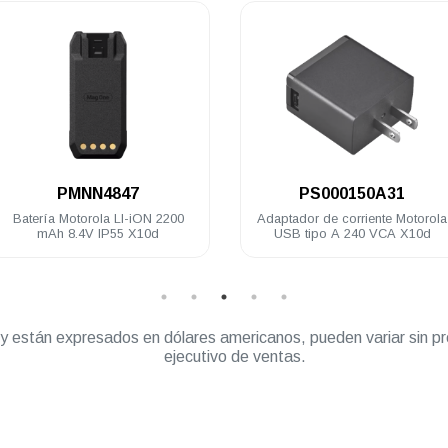
.
.
PMNN4847
PS000150A31
ría Motorola LI-iON 2200
Adaptador de corriente Motorola
mAh 8.4V IP55 X10d
USB tipo A 240 VCA X10d
” y están expresados en dólares americanos, pueden variar sin pr
ejecutivo de ventas.