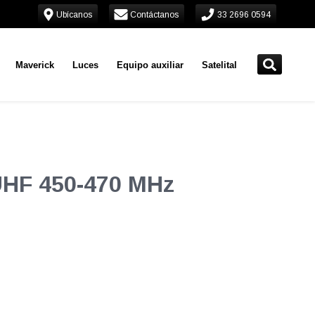
Ubícanos
Contáctanos
33 2696 0594
Maverick
Luces
Equipo auxiliar
Satelital
UHF 450-470 MHz