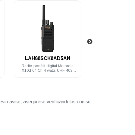
.
.
LAH88SCK8AD5AN
PMAD4165
Radio portátil digital Motorola
Antena de látigo Motorola 
X10d 64 Ch 4 watts UHF 403-
152-174 MHz X10d
470MHZ NKP
evio aviso, asegúrese verificándolos con su