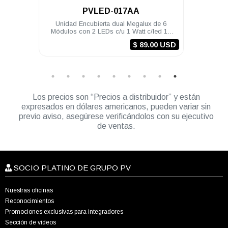
PVLED-006R
lux de 6
Módulo preventivo PV tipo plafón de 4 LED
M
t c/led 12
12 VDC color Rojo (requiere brida)
ar
89.00 USD
Los precios son “Precios a distribuidor” y están
expresados en dólares americanos, pueden variar sin
previo aviso, asegúrese verificándolos con su ejecutivo
de ventas.
SOCIO PLATINO DE GRUPO PV
Nuestras oficinas
Reconocimientos
Promociones exclusivas para integradores
Sección de videos