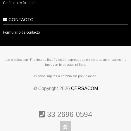
Catálogos y folletería
CONTACTO
Formulario de contacto
Los precios son “Precios de lista” y están expresados en dólares americanos, no
incluyen impuestos ni flete.
Precios sujetos a cambio sin previo aviso.
© Copyright
2026
CERSACOM
33 2696 0594