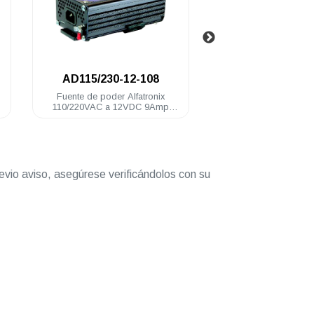
.
0-12-108
DD24-12/240
er Alfatronix
Convertidor Alfatronix 20 A
Con
a 12VDC 9Amp
Continuos 25 A Intermitentes 240
Con
ontinuo
Vol
evio aviso, asegúrese verificándolos con su