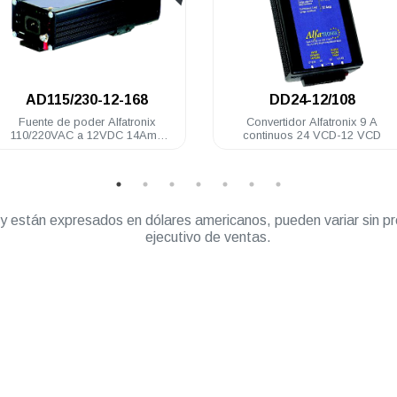
.
.
8
DD24-12/108
AD115/23
nix
Convertidor Alfatronix 9 A
Fuente de pod
4Amp
continuos 24 VCD-12 VCD
110/220VAC 
rango c
” y están expresados en dólares americanos, pueden variar sin pr
ejecutivo de ventas.