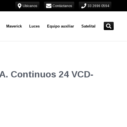
Ubícanos
Contáctanos
33 2696 0594
Maverick
Luces
Equipo auxiliar
Satelital
 A. Continuos 24 VCD-