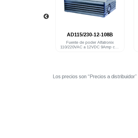
.
AD115/230-12-108B
AD115/230-12-16
Fuente de poder Alfatronix
Fuente de poder Alfatro
110/220VAC a 12VDC 9Amp con
110/220VAC a 12VDC 1
braket serie PRO bat respaldo
rango continuo
Los precios son “Precios a distribuidor