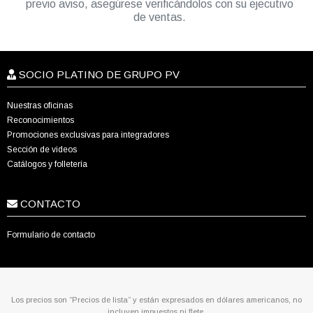
previo aviso, asegúrese verificándolos con su ejecutivo
de ventas.
SOCIO PLATINO DE GRUPO PV
Nuestras oficinas
Reconocimientos
Promociones exclusivas para integradores
Sección de videos
Catálogos y folletería
CONTACTO
Formulario de contacto
Los precios son “Precios de lista” y están expresados en dólares americanos, no
incluyen impuestos ni flete.