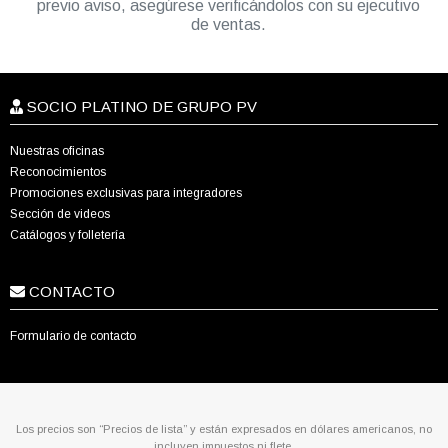
previo aviso, asegúrese verificándolos con su ejecutivo
de ventas.
SOCIO PLATINO DE GRUPO PV
Nuestras oficinas
Reconocimientos
Promociones exclusivas para integradores
Sección de videos
Catálogos y folletería
CONTACTO
Formulario de contacto
Los precios son “Precios de lista” y están expresados en dólares americanos, no
incluyen impuestos ni flete.