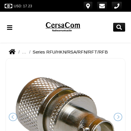
USD: 17.23
...
Series RFU/HKN/RSA/RFN/RFT/RFB