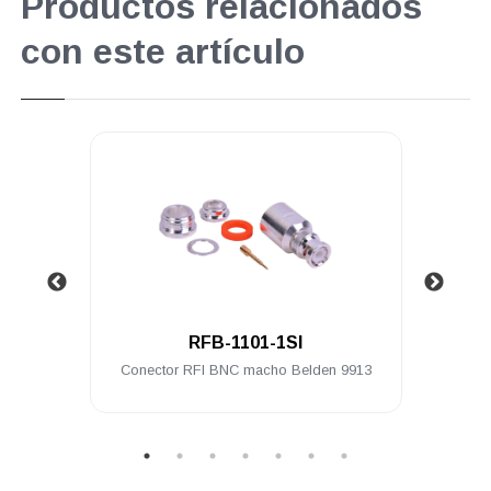
Productos relacionados
con este artículo
.
RFB-1101-1SI
ra a
Conector RFI BNC macho Belden 9913
Conec