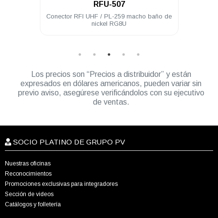
RFU-507
s 90%
Conector RFI UHF / PL-259 macho baño de
Con
nickel RG8U
Los precios son “Precios a distribuidor” y están
expresados en dólares americanos, pueden variar sin
previo aviso, asegúrese verificándolos con su ejecutivo
de ventas.
SOCIO PLATINO DE GRUPO PV
Nuestras oficinas
Reconocimientos
Promociones exclusivas para integradores
Sección de videos
Catálogos y folletería