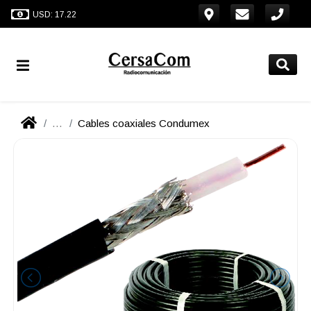
USD: 17.22
...
Cables coaxiales Condumex